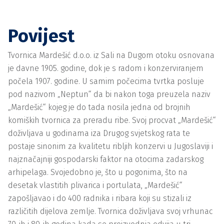
Povijest
Tvornica Mardešić d.o.o. iz Sali na Dugom otoku osnovana
je davne 1905. godine, dok je s radom i konzerviranjem
počela 1907. godine. U samim počecima tvrtka posluje
pod nazivom „Neptun“ da bi nakon toga preuzela naziv
„Mardešić“ kojeg je do tada nosila jedna od brojnih
komiških tvornica za preradu ribe. Svoj procvat „Mardešić“
doživljava u godinama iza Drugog svjetskog rata te
postaje sinonim za kvalitetu ribljih konzervi u Jugoslaviji i
najznačajniji gospodarski faktor na otocima zadarskog
arhipelaga. Svojedobno je, što u pogonima, što na
desetak vlastitih plivarica i portulata, „Mardešić“
zapošljavao i do 400 radnika i ribara koji su stizali iz
različitih dijelova zemlje. Tvornica doživljava svoj vrhunac