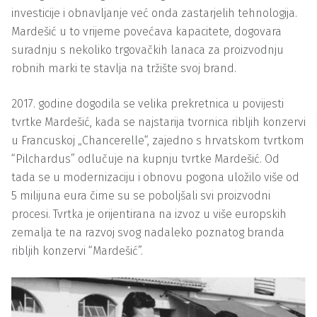
investicije i obnavljanje već onda zastarjelih tehnologija.
Mardešić u to vrijeme povećava kapacitete, dogovara
suradnju s nekoliko trgovačkih lanaca za proizvodnju
robnih marki te stavlja na tržište svoj brand.
2017. godine dogodila se velika prekretnica u povijesti
tvrtke Mardešić, kada se najstarija tvornica ribljih konzervi
u Francuskoj „Chancerelle“, zajedno s hrvatskom tvrtkom
“Pilchardus” odlučuje na kupnju tvrtke Mardešić. Od
tada se u modernizaciju i obnovu pogona uložilo više od
5 milijuna eura čime su se poboljšali svi proizvodni
procesi. Tvrtka je orijentirana na izvoz u više europskih
zemalja te na razvoj svog nadaleko poznatog branda
ribljih konzervi “Mardešić”.