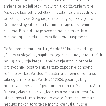
70-ih i 80-ih godina kada se proizvodnja odvija u tri
smjene te je cijeli otok involviran u održavanje tvrtke
Mardešić kao jedne od glavnih uzdanica proizvodnje u
tadašnjoj državi. Stagnacija tvrtke stigla je za vrijeme
Domovinskog rata kada tvornica ostaje u državnim
rukama. Broj radnika je sveden na minimum kao i
proizvodnja, a cijela ribarska flota biva rasprodana.
Početkom milenija tvrtku „Mardešić“ kupuje zadruga
„Ribarska sloga“ iz „najribarskijeg mjesta na Jadranu“, Kali
na Ugljanu, koja kreće u spašavanje gotovo propale
proizvodnje i postrojenja te tako započinje ponovno
rođenje tvrtke „Mardešić“. Ulaganja u novu opremu su
bila ogromna te je „Mardešić“ 2006. godine, zbog
nedostatka resura još jednom prodan i to Saljaninu Anti
Marasu, vlasniku tvrtke „Jadranski pomorski servis“ iz
Rijeke. Nova i ambiciozna uprava je formirana odmah
nedugo nakon toga te se moglo krenuti u nužne