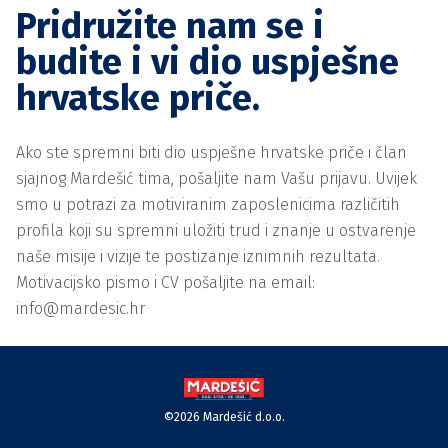
Pridružite nam se i
budite i vi dio uspješne
hrvatske priče.
Ako ste spremni biti dio uspješne hrvatske priče i član
sjajnog Mardešić tima, pošaljite nam Vašu prijavu. Uvijek
smo u potrazi za motiviranim zaposlenicima različitih
profila koji su spremni uložiti trud i znanje u ostvarenje
naše misije i vizije te postizanje iznimnih rezultata.
Motivacijsko pismo i CV pošaljite na email:
info@mardesic.hr
©2026 Mardešić d.o.o.